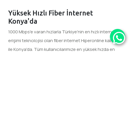
Yüksek Hızlı Fiber İnternet
Konya'da
1000 Mbps'e varan hızlarla Türkiye'nin en hızlı internet
erişimi teknolojisi olan fiber internet Hiperonline kalitesi
ile Konya'da. Tüm kullanıcılarımıze en yüksek hızda en
kaliteli ve en uygun fiyatlı internet hizmetini sunuabilmek
için çalışan Hiperonline'da yepyeni bir internet deneyimi
yaşamaya hazır olun.
Kesintisiz Fiber İnternet
Hiperonline, internet hizmetini kesintisiz olarak
alabilmeniz için altyapısının sürekli yeniliyor ve
güçlendiriyor.
Uygun Fiyatlı Fiber İnternet