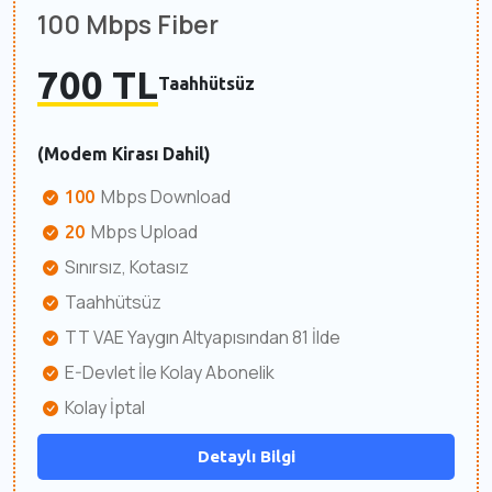
100 Mbps Fiber
700 TL
Taahhütsüz
(Modem Kirası Dahil)
Mbps Download
100
Mbps Upload
20
Sınırsız, Kotasız
Taahhütsüz
TT VAE Yaygın Altyapısından 81 İlde
E-Devlet İle Kolay Abonelik
Kolay İptal
Detaylı Bilgi