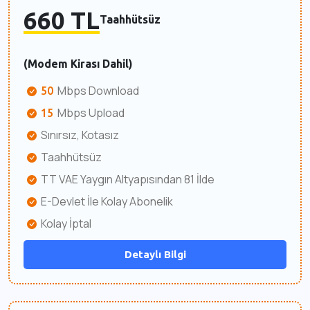
660 TL
Taahhütsüz
(Modem Kirası Dahil)
Mbps Download
50
Mbps Upload
15
Sınırsız, Kotasız
Taahhütsüz
TT VAE Yaygın Altyapısından 81 İlde
E-Devlet İle Kolay Abonelik
Kolay İptal
Detaylı Bilgi