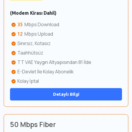
(Modem Kirası Dahil)
Mbps Download
35
Mbps Upload
12
Sınırsız, Kotasız
Taahhütsüz
TT VAE Yaygın Altyapısından 81 İlde
E-Devlet İle Kolay Abonelik
Kolay İptal
Detaylı Bilgi
50 Mbps Fiber